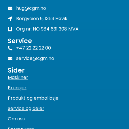
hug@cgm.no
Borgveien 9, 1363 Høvik
Org nr: NO 984 631 308 MVA
Service
+47 22 22 22 00
service@cgm.no
Sider
Maskiner
Bransjer
Produkt og emballasje
Service og deler
Om oss