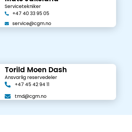
Servicetekniker
+47 40 33 95 05
service@cgm.no
Torild Moen Dash
Ansvarlig reservedeler
+47 45 42 94 11
tmd@cgm.no